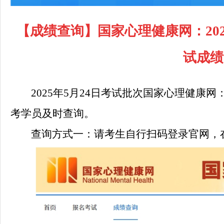
【成绩查询】
国家心理健康网：
2
试成绩
2025年5月24日考试批次国家心理健
考学员及时查询。
查询方式一：
请考生自行扫码登录官网，