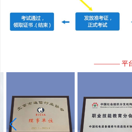
———— 平