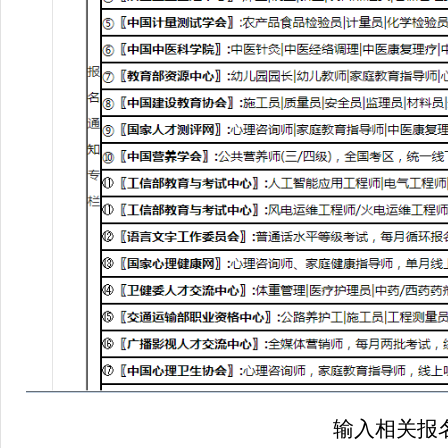
输入相关报