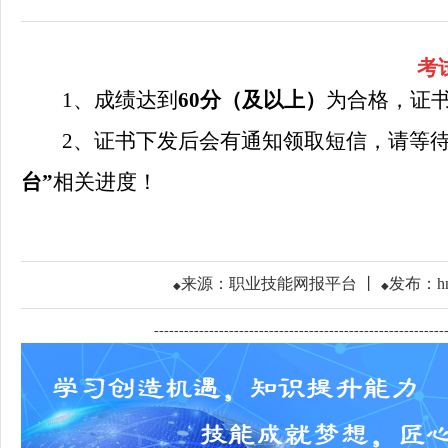
考
1、成绩达到
60分（及以上
）
为合格，
证
2、证书下发后会有通知领取短信，请等
台”
相关进度！
来源：
职业技能网报平台
丨
发布：
h
◆
◆
---------------------------------------------------------