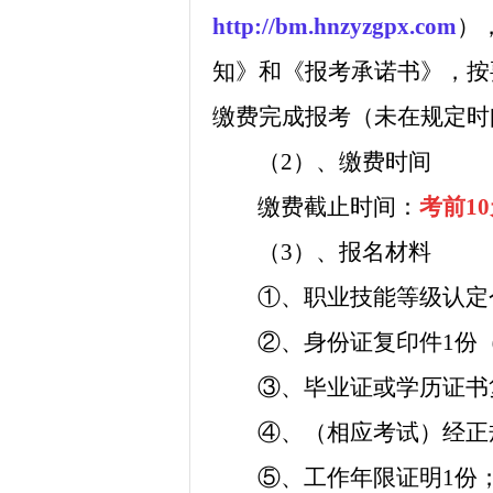
http://bm.hnzyzgpx.com
）
知》和《报考承诺书》，按
缴费完成报考（未在规定时
（2）、
缴费时间
缴费
截止时间：
考前1
（
3
）、报名材料
①、职业技能等级认定
②、身份证复印件1份
③、毕业证或学历证书
④、（相应考试）经正
⑤、工作年限证明1份