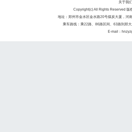
关于我
Copyright(c) All Rights Re
地址：郑州市金水区金水路20号煤炭大厦，河南煤矿
乘车路线：乘22路、86路区间、63路到郑大
E-mail：hnzy