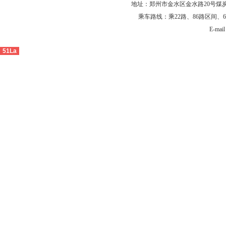
地址：郑州市金水区金水路20号煤炭大
乘车路线：乘22路、86路区间、6
E-ma
51La