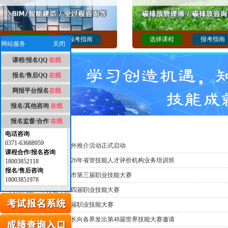
选择课程
报考指南
选择课程
报考指南
网站服务
关闭
课程/报名QQ
在线
报名/售后QQ
在线
网报平台报名
在线
报名/其他咨询
在线
报名监督/合作
在线
热点要闻
电话咨询
0371-63688959
第48届世界技能大赛海外推介活动正式启动
课程合作/报名咨询
河南省评价中心举办2026年省管技能人才评价机构业务培训班
18003852118
报名/售后咨询
河南开封：成功举办全市第三届职业技能大赛
18003851978
河南鹤壁：举办全市第四届职业技能大赛
鹤壁市：举办全市第四届职业技能大赛
人力资源社会保障部部长向各界发出第48届世界技能大赛邀请