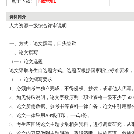
点击下载:
下载地址1
资料简介
人力资源一级综合评审说明
一、方式：论文撰写，口头答辩
二、论文撰写
（一）论文选题
论文采取考生自选题方式。选题应根据国家职业标准要求，
行拟定。
（二）论文撰写要求
1、必须由考生独立完成，不得侵权、抄袭，或请他人代写
2、如无特殊说明，论文字数原则上职业资格一级不少于500
3、论文所需数据、参考书等资料一律自备，论文中引用部
4、论文一律采用A4纸打印，一式3份。
5、考生应围绕论文主题收集相关资料，进行调查研究，从
组织到论文之中，形成完整的论文内容。
6、论文内容应做到主题明确，逻辑清晰，结构严谨，叙述