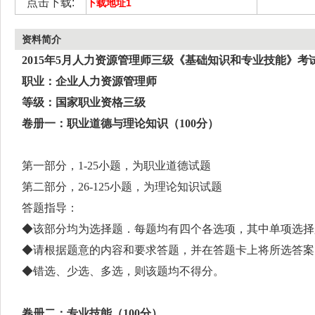
点击下载:
下载地址1
资料简介
2015年
5
月人力资源管理师三级《基础知识和专业技能》考
职业：企业人力资源管理师
等级：国家职业资格三级
卷册一：职业道德与理论知识（
100分
）
第一部分，
1-25小题，为职业道德试题
第二部分，
26-125小题，为理论知识试题
答题指导：
◆该部分均为选择题．每题均有四个各选项，其中单项选择
的。
◆请根据题意的内容和要求答题，并在答题卡上将所选答
◆错选、少选、多选，则该题均不得分。
卷册二：专业技能（
100分
）