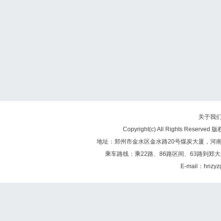
关于我
Copyright(c) All Rights Re
地址：郑州市金水区金水路20号煤炭大厦，河南煤矿
乘车路线：乘22路、86路区间、63路到郑大
E-mail：hnzy