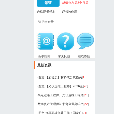
领证
成绩公布后2个月后
合格证书样本
证书的作用
证书含金量
新手指南
常见问题
在线答疑
最新资讯
·
[图文]
【质检员】材料成分质检员
[
1
]
·
[图文]
【光伏运维工程师】2026全
[
26
]
·
风电运维工程师、光伏运维工程师
[
21
]
·
数字资产管理师证书含金量高吗？
[
22
]
·
[图文]
别再死磕低薪工作！国家广
[
21
]