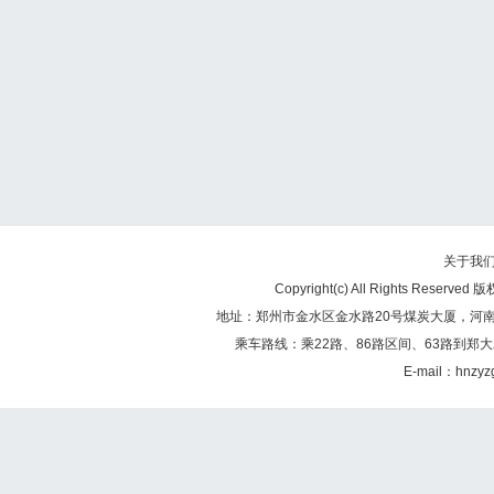
关于我
Copyright(c) All Rights Re
地址：郑州市金水区金水路20号煤炭大厦，河南煤矿
乘车路线：乘22路、86路区间、63路到郑大
E-mail：hnzy