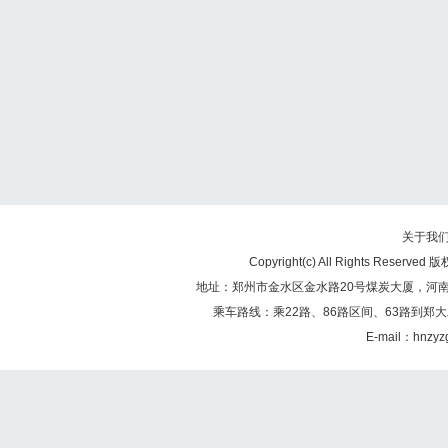
关于我
Copyright(c) All Rights Re
地址：郑州市金水区金水路20号煤炭大厦，河南煤矿
乘车路线：乘22路、86路区间、63路到郑大
E-mail：hnzy