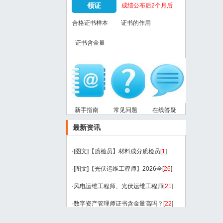
领证
成绩公布后2个月后
合格证书样本
证书的作用
证书含金量
新手指南
常见问题
在线答疑
最新资讯
·
[图文]
【质检员】材料成分质检员
[
1
]
·
[图文]
【光伏运维工程师】2026全
[
26
]
·
风电运维工程师、光伏运维工程师
[
21
]
·
数字资产管理师证书含金量高吗？
[
22
]
·
[图文]
别再死磕低薪工作！国家广
[
21
]