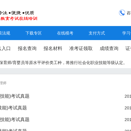
咨
策法规
下载专区
在线模考
支付方式
学习
名入口
报名查询
报名材料
准考证领取
成绩查询
证
工/保育师/育婴员等原水平评价类工种，将推行社会化职业技能等级认定。
理师
业技能)考试真题
201
技能)考试真题
201
业技能)考试真题
201