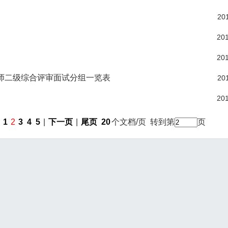
201
201
201
训师二级综合评审面试分组一览表
201
201
|
1
2
3
4
5
|
下一页
|
尾页
20
个文档/页 转到第
页